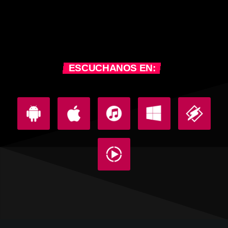
ESCUCHANOS EN: