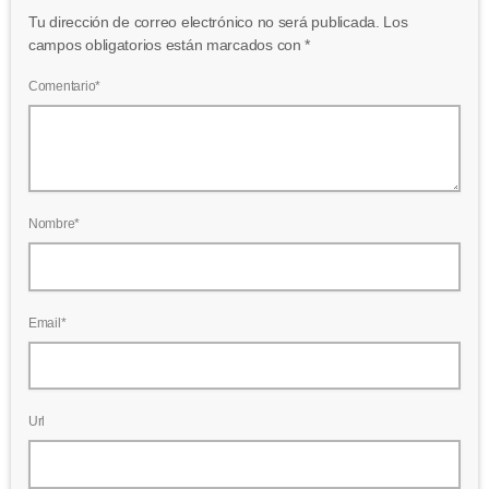
Tu dirección de correo electrónico no será publicada. Los
campos obligatorios están marcados con *
Comentario*
Nombre*
Email*
Url