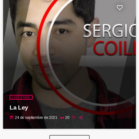
LA10 STAGE
La Ley
today
24 de septiembre de 2021
20