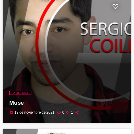
LA10 STAGE
Muse
today
19 de noviembre de 2021
6
1