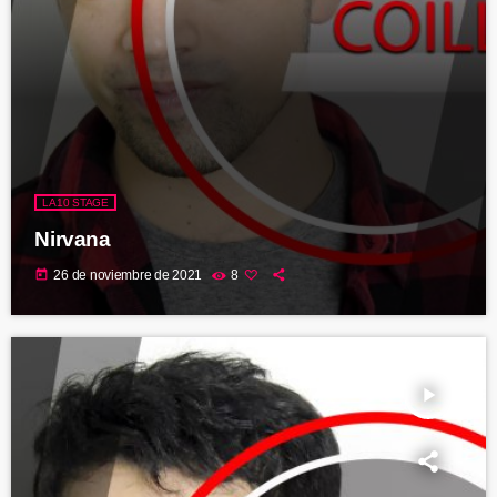
LA10 STAGE
Nirvana
today
26 de noviembre de 2021
8
play_arrow