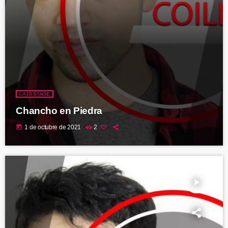
LA10 STAGE
Chancho en Piedra
today
1 de octubre de 2021
2
play_arrow