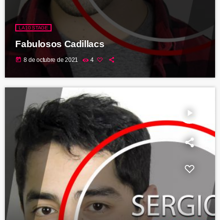
LA10 STAGE
Fabulosos Cadillacs
today
8 de octubre de 2021
4
play_arrow