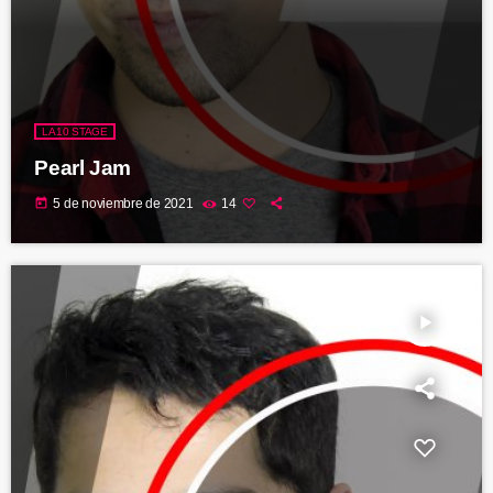
LA10 STAGE
Pearl Jam
today
5 de noviembre de 2021
14
play_arrow