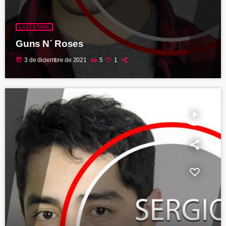
LA10 STAGE
Guns N´ Roses
today
3 de diciembre de 2021
5
1
play_arrow