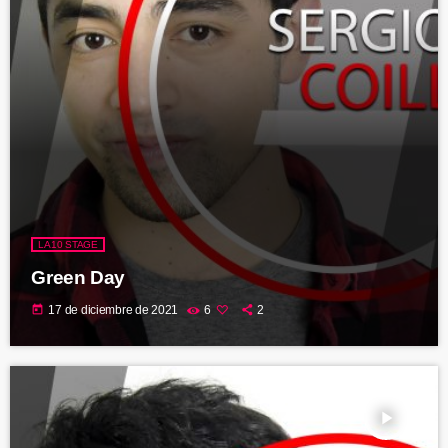
LA10 STAGE
Green Day
today
17 de diciembre de 2021
6
2
play_arrow