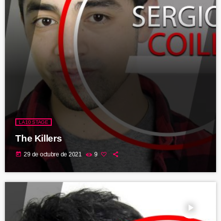
LA10 STAGE
The Killers
today
29 de octubre de 2021
9
play_arrow