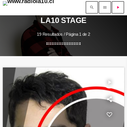
search
menu
play_arrow
LA10 STAGE
19 Resultados / Página 1 de 2
play_arrow