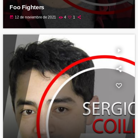
Foo Fighters
today
12 de noviembre de 2021
4
1
play_arrow