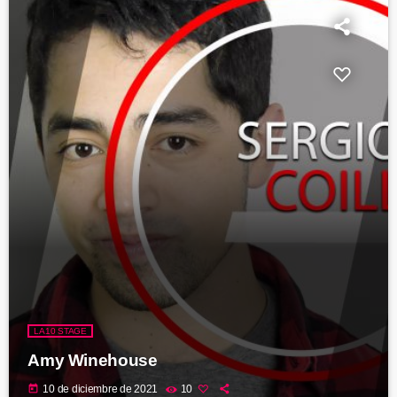
LA10 STAGE
Amy Winehouse
today
10 de diciembre de 2021
10