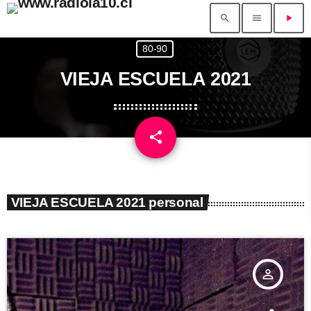
search
menu
play_arrow
80-90
VIEJA ESCUELA 2021
share
email
VIEJA ESCUELA 2021 personal
person_outline