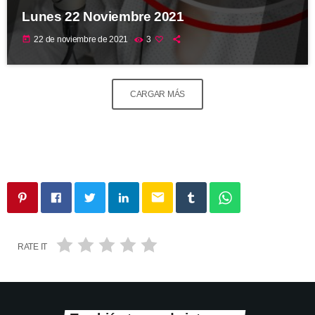
Lunes 22 Noviembre 2021
today
22 de noviembre de 2021
3
CARGAR MÁS
email
RATE IT