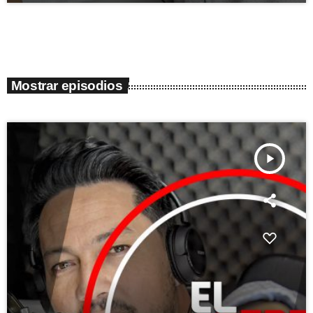
Mostrar episodios
play_arrow