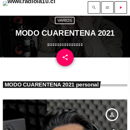
search
menu
play_arrow
VARIOS
MODO CUARENTENA 2021
share
email
MODO CUARENTENA 2021 personal
person_outline